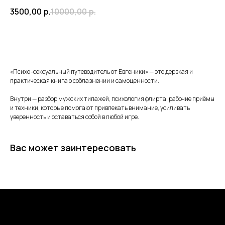
3500,00
р.
10000,00
р.
В корзину
«Психо–сексуальный путеводитель от Евгеники» — это дерзкая и
практическая книга о соблазнении и самоценности.
Внутри — разбор мужских типажей, психология флирта, рабочие приёмы
и техники, которые помогают привлекать внимание, усиливать
уверенность и оставаться собой в любой игре.
Вас может заинтересовать